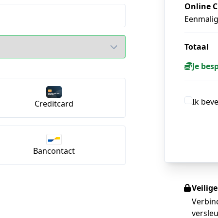
Online C
Eenmali
Totaal
Je bes
Ik bev
Creditcard
Bancontact
Veilig
Verbin
versleu