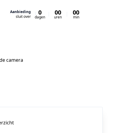
0
00
00
00
Aanbieding
sluit over
dagen
uren
min
sec
n de camera
erzicht