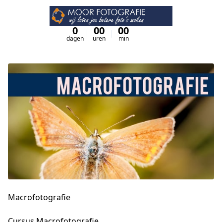
0
00
00
00
dagen
uren
min
sec
Macrofotografie
Cursus Macrofotografie